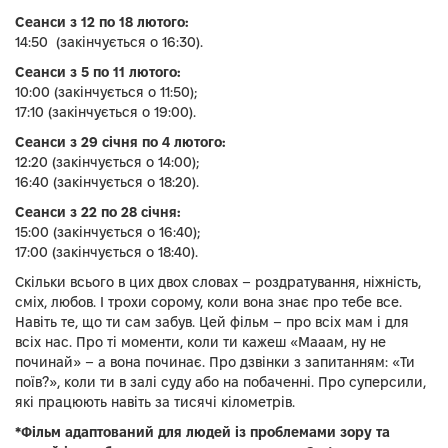
Сеанси з 12 по 18 лютого:
14:50 (закінчується о 16:30).
Сеанси з 5 по 11 лютого:
10:00 (закінчується о 11:50);
17:10 (закінчується о 19:00).
Сеанси з 29 січня по 4 лютого:
12:20 (закінчується о 14:00);
16:40 (закінчується о 18:20).
Сеанси з 22 по 28 січня:
15:00 (закінчується о 16:40);
17:00 (закінчується о 18:40).
Скільки всього в цих двох словах – роздратування, ніжність,
сміх, любов. І трохи сорому, коли вона знає про тебе все.
Навіть те, що ти сам забув. Цей фільм – про всіх мам і для
всіх нас. Про ті моменти, коли ти кажеш «Мааам, ну не
починай» – а вона починає. Про дзвінки з запитанням: «Ти
поїв?», коли ти в залі суду або на побаченні. Про суперсили,
які працюють навіть за тисячі кілометрів.
*Фільм адаптований для людей із проблемами зору та