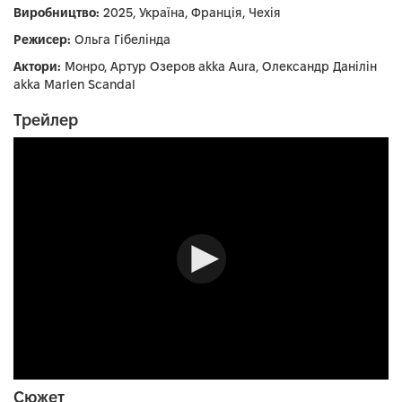
Виробництво:
2025, Україна, Франція, Чехія
Режисер:
Ольга Гібелінда
Актори:
Монро, Артур Озеров аkkа Aura, Олександр Данілін
аkka Marlen Scandal
Трейлер
Сюжет