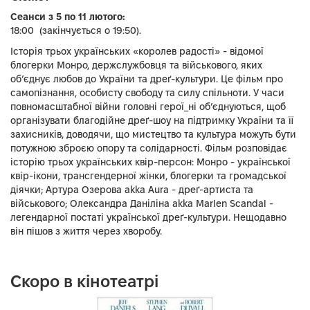
Сеанси з 5 по 11 лютого:
18:00 (закінчується о 19:50).
Історія трьох українських «королев радості» - відомої
блогерки Монро, держслужбовця та військового, яких
об’єднує любов до України та дреґ-культури. Це фільм про
самопізнання, особисту свободу та силу спільноти. У часи
повномасштабної війни головні герої_ні об’єднуються, щоб
організувати благодійне дреґ-шоу на підтримку України та її
захисників, доводячи, що мистецтво та культура можуть бути
потужною зброєю опору та солідарності. Фільм розповідає
історію трьох українських квір-персон: Монро - української
квір-ікони, трансгендерної жінки, блогерки та громадської
діячки; Артура Озерова аkkа Aura - дреґ-артиста та
військового; Олександра Даніліна аkka Marlen Scandal -
легендарної постаті української дреґ-культури. Нещодавно
він пішов з життя через хворобу.
Скоро в кінотеатрі