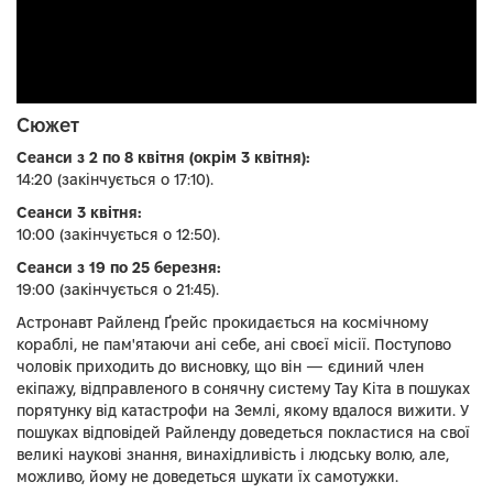
Сюжет
Сеанси з 2 по 8 квітня (окрім 3 квітня):
14:20 (закінчується о 17:10).
Сеанси 3 квітня:
10:00 (закінчується о 12:50).
Сеанси з 19 по 25 березня:
19:00 (закінчується о 21:45).
Астронавт Райленд Ґрейс прокидається на космічному
кораблі, не пам'ятаючи ані себе, ані своєї місії. Поступово
чоловік приходить до висновку, що він — єдиний член
екіпажу, відправленого в сонячну систему Тау Кіта в пошуках
порятунку від катастрофи на Землі, якому вдалося вижити. У
пошуках відповідей Райленду доведеться покластися на свої
великі наукові знання, винахідливість і людську волю, але,
можливо, йому не доведеться шукати їх самотужки.