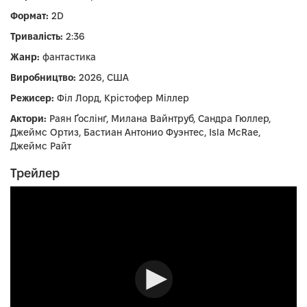
Формат:
2D
Тривалість:
2:36
Жанр:
фантастика
Виробництво:
2026, США
Режисер:
Філ Лорд, Крістофер Міллер
Актори:
Раян Ґослінґ, Милана Вайнтруб, Сандра Гюллер,
Джеймс Ортиз, Бастиан Антонио Фуэнтес, Isla McRae,
Джеймс Райт
Трейлер