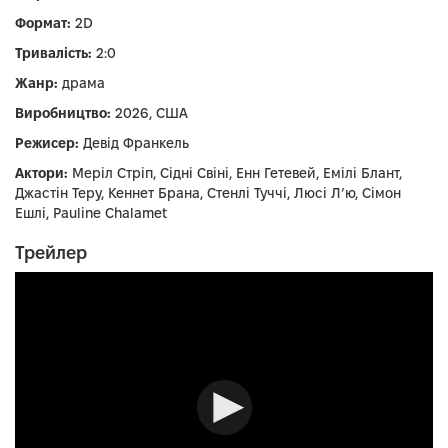
Формат:
2D
Тривалість:
2:0
Жанр:
драма
Виробництво:
2026, США
Режисер:
Девід Франкель
Актори:
Меріл Стріп, Сідні Свіні, Енн Гетевей, Емілі Блант,
Джастін Теру, Кеннет Брана, Стенлі Туччі, Люсі Л’ю, Сімон
Ешлі, Pauline Chalamet
Трейлер