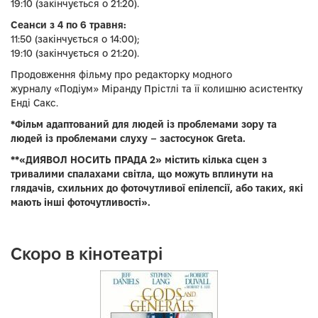
19:10 (закінчується о 21:20).
Сеанси з 4 по 6 травня:
11:50 (закінчується о 14:00);
19:10 (закінчується о 21:20).
Продовження фільму про редакторку модного
журналу «Подіум» Міранду Прістлі та її колишню асистентку
Енді Сакс.
*Фільм адаптований для людей із проблемами зору та
людей із проблемами слуху – застосунок Greta.
**«ДИЯВОЛ НОСИТЬ ПРАДА 2» містить кілька сцен з
тривалими спалахами світла, що можуть вплинути на
глядачів, схильних до фоточутливої епілепсії, або таких, які
мають інші фоточутливості».
Скоро в кінотеатрі