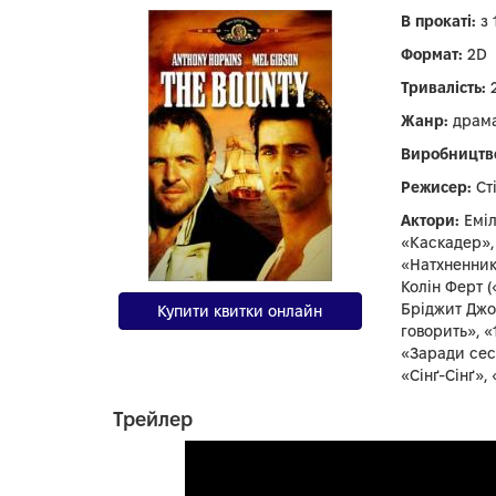
В прокаті:
з 
Формат:
2D
Тривалість:
2
Жанр:
драма
Виробництв
Режисер:
Сті
Актори:
Еміл
«Каскадер»,
«Натхненник»
Колін Ферт (
Бріджит Джо
Купити квитки онлайн
говорить», «
«Заради сест
«Сінґ-Сінґ»,
Трейлер