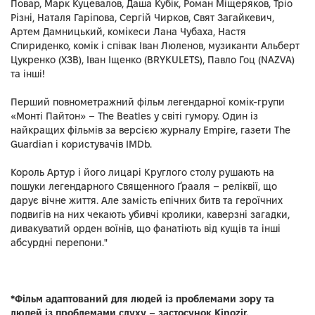
Повар, Марк Куцевалов, Даша Кубік, Роман Міщеряков, Тріо
Різні, Наталя Гаріпова, Сергій Чирков, Свят Загайкевич,
Артем Дамницький, комікеси Лана Чубаха, Настя
Спириденко, комік і співак Іван Люленов, музиканти Альберт
Цукренко (ХЗВ), Іван Іщенко (BRYKULETS), Павло Гоц (NAZVA)
та інші!
Перший повнометражний фільм легендарної комік-групи
«Монті Пайтон» – The Beatles у світі гумору. Один із
найкращих фільмів за версією журналу Empire, газети The
Guardian і користувачів IMDb.
Король Артур і його лицарі Круглого столу рушають на
пошуки легендарного Священного Ґрааля – реліквії, що
дарує вічне життя. Але замість епічних битв та героїчних
подвигів на них чекають убивчі кролики, каверзні загадки,
дивакуватий орден воїнів, що фанатіють від кущів та інші
абсурдні перепони."
*Фільм адаптований для людей із проблемами зору та
людей із проблемами слуху – застосунок
Kinozir.