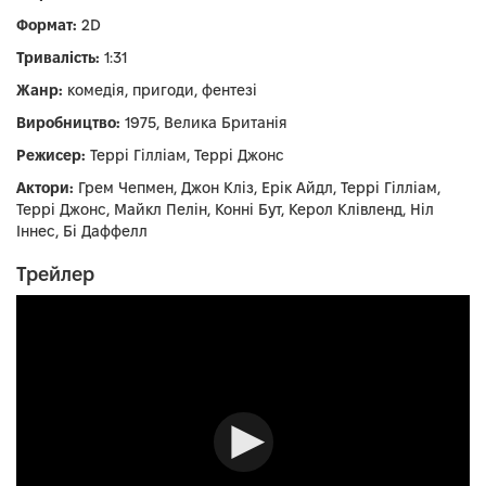
Формат:
2D
Тривалість:
1:31
Жанр:
комедія, пригоди, фентезі
Виробництво:
1975, Велика Британія
Режисер:
Террі Гілліам, Террі Джонс
Актори:
Грем Чепмен, Джон Кліз, Ерік Айдл, Террі Гілліам,
Террі Джонс, Майкл Пелін, Конні Бут, Керол Клівленд, Ніл
Іннес, Бі Даффелл
Трейлер